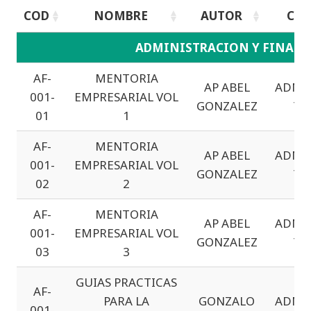
COD
NOMBRE
AUTOR
CAT
COD
NOMBRE
AUTOR
CAT
ADMINISTRACION Y FINAN
AF-
MENTORIA
AP ABEL
ADMI
001-
EMPRESARIAL VOL
GONZALEZ
Y 
01
1
AF-
MENTORIA
AP ABEL
ADMI
001-
EMPRESARIAL VOL
GONZALEZ
Y 
02
2
AF-
MENTORIA
AP ABEL
ADMI
001-
EMPRESARIAL VOL
GONZALEZ
Y 
03
3
GUIAS PRACTICAS
AF-
PARA LA
GONZALO
ADMI
001-