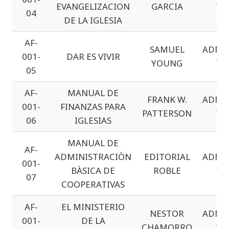
EVANGELIZACION
GARCIA
Y 
04
DE LA IGLESIA
AF-
SAMUEL
ADMI
001-
DAR ES VIVIR
YOUNG
Y 
05
AF-
MANUAL DE
FRANK W.
ADMI
001-
FINANZAS PARA
PATTERSON
Y 
06
IGLESIAS
MANUAL DE
AF-
ADMINISTRACIÒN
EDITORIAL
ADMI
001-
BÀSICA DE
ROBLE
Y 
07
COOPERATIVAS
AF-
EL MINISTERIO
NESTOR
ADMI
001-
DE LA
CHAMORRO
Y 