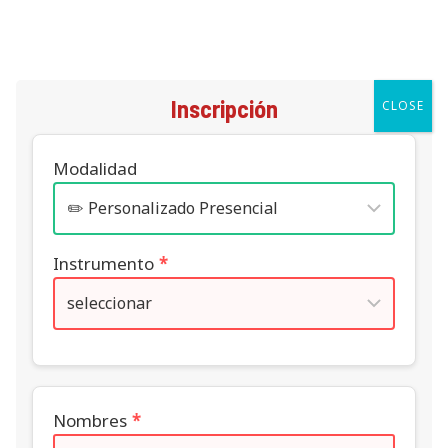
Saltar
al
contenido
Inscripción
CLOSE
Modalidad
Instrumento
*
Nombres
*