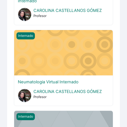
Internado
CAROLINA CASTELLANOS GÓMEZ
Profesor
Neumatologia Virtual Internado
Internado
Neumatologia Virtual Internado
CAROLINA CASTELLANOS GÓMEZ
Profesor
Libros Historicos Virtual Internado
Internado