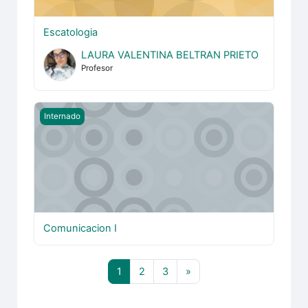
Escatologia
LAURA VALENTINA BELTRAN PRIETO
Profesor
Comunicacion I
Internado
Comunicacion I
Página 1
Página 2
Página 3
Siguiente página
1
2
3
»