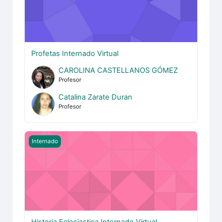
Profetas Internado Virtual
CAROLINA CASTELLANOS GÓMEZ
Profesor
Catalina Zarate Duran
Profesor
Historia Eclesiastica Internado Virtual
Internado
Historia Eclesiastica Internado Virtual