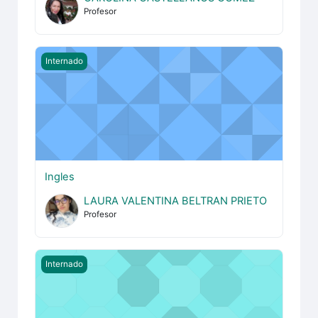
Profesor
Ingles
Internado
Ingles
LAURA VALENTINA BELTRAN PRIETO
Profesor
Misiones I
Internado