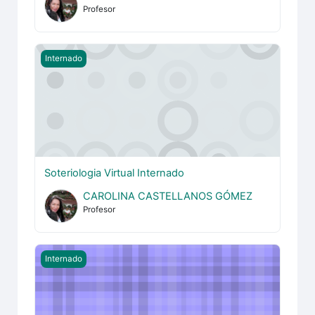
Profesor
Soteriologia Virtual Internado
Internado
Soteriologia Virtual Internado
CAROLINA CASTELLANOS GÓMEZ
Profesor
Educación Cristiana I Virtual Internado
Internado