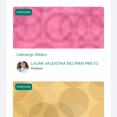
Liderazgo Biblico
Internado
Liderazgo Biblico
LAURA VALENTINA BELTRAN PRIETO
Profesor
Escatologia
Internado