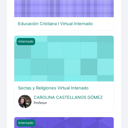
Educación Cristiana I Virtual Internado
Sectas y Religiones Virtual Intenado
Internado
Sectas y Religiones Virtual Intenado
CAROLINA CASTELLANOS GÓMEZ
Profesor
Libros Poéticos Virtual Internado
Internado